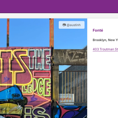
📷 @austinh
Fonté
Brooklyn, New Y
403 Troutman St